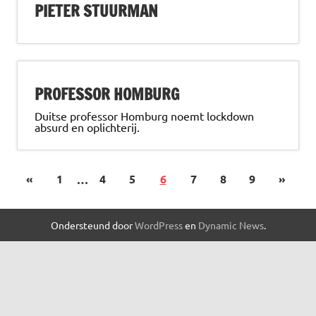
PIETER STUURMAN
PROFESSOR HOMBURG
Duitse professor Homburg noemt lockdown
absurd en oplichterij.
«
1
…
4
5
6
7
8
9
»
Ondersteund door
WordPress
en
Dynamic News
.