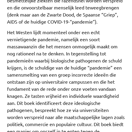
besmettelijke ziekten die razendsnel worden verspreid
en die onvoorstelbaar menselijk leed teweegbrengen
(denk maar aan de Zwarte Dood, de Spaanse “Griep”,
AIDS of de huidige COVID-19-“pandemie”).
Het Westen lijdt momenteel onder een echt
vernietigende pandemie, namelijk een soort
massawaanzin die het mensen onmogelijk maakt om
nog rationeel na te denken. In tegenstelling tot
pandemieën waarbij biologische pathogenen de schuld
krijgen, is de schuldige van de huidige “pandemie” een
samensmelting van een groep incorrecte ideeën die
ontstaan zijn op universitaire campussen en die het
fundament van de rede onder onze voeten vandaan
knagen. Ze tasten vrijheid en individuele waardigheid
aan. Dit boek identificeert deze ideologische
pathogenen, bespreekt hoe ze via universiteiten
worden verspreid naar alle maatschappelijke lagen zoals
politiek, commercie en populaire cultuur. Dit boek biedt
een manier om onszelf in te enten tegen de