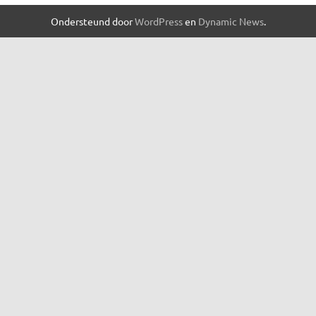
Ondersteund door
WordPress
en
Dynamic News
.