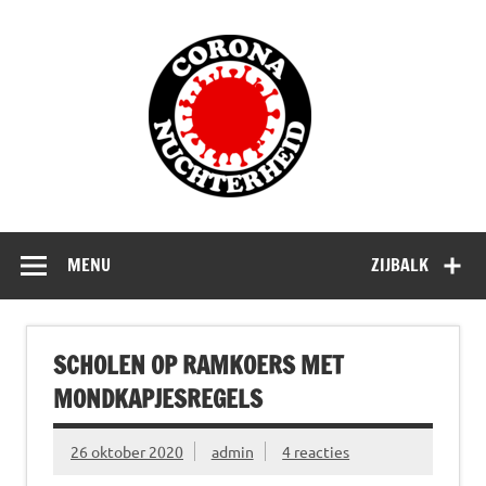
Doorgaan
naar
Corona
inhoud
Nuchterhe
Waarom die bangmakerij?
MENU
ZIJBALK
SCHOLEN OP RAMKOERS MET
MONDKAPJESREGELS
26 oktober 2020
admin
4 reacties