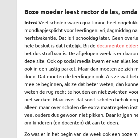
Boze moeder leest rector de les, omda
Intro:
Veel scholen waren qua timing heel ongelukki
mondkapjesplicht voor leerlingen: vrijdagmiddag na 
herfstvakantie. Dat is 1 schooldag later. Geen overle
hele besluit is dat feitelijk. Bij de
documenten elders
het dus strafbaar is. De afgelopen week is er daar
deze site. Ook op social media kwam er van alles los
ook in een lastig parket. Maar dan moeten ze zich 
doen. Dat moeten de leerlingen ook. Als ze wat be
mee te beginnen, als ze dat beter weten, dan kunn
weten de rug recht te houden en niet zwichten voor
niet werken. Maar over dat soort scholen heb ik nog
alleen maar over scholen die extra maatregelen inst
veel ouders dus gewoon niet pikken. Daar krijgen hee
om kinderen (en docenten) dit aan te doen.
Zo was er in het begin van de week ook een boze moe