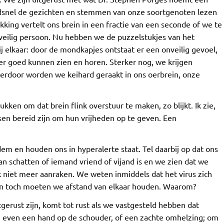
dsnel de gezichten en stemmen van onze soortgenoten lezen
kking vertelt ons brein in een fractie van een seconde of we te
eilig persoon. Nu hebben we de puzzelstukjes van het
ij elkaar: door de mondkapjes ontstaat er een onveilig gevoel,
 goed kunnen zien en horen. Sterker nog, we krijgen
Hierdoor worden we keihard geraakt in ons oerbrein, onze
en om dat brein flink overstuur te maken, zo blijkt. Ik zie,
en bereid zijn om hun vrijheden op te geven. Een
 en houden ons in hyperalerte staat. Tel daarbij op dat ons
n schatten of iemand vriend of vijand is en we zien dat we
 niet meer aanraken. We weten inmiddels dat het virus zich
en toch moeten we afstand van elkaar houden. Waarom?
rust zijn, komt tot rust als we vastgesteld hebben dat
or, even een hand op de schouder, of een zachte omhelzing; om