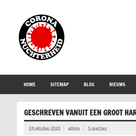
Doorgaan
naar
inhoud
Corona Nuch
Waarom die bangmakerij?
HOME
SITEMAP
BLOG
NIEUWS
GESCHREVEN VANUIT EEN GROOT HA
24 oktober 2020
admin
5 reacties