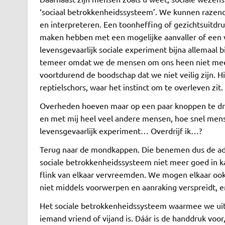
‘sociaal betrokkenheidssysteem’. We kunnen razen
en interpreteren. Een toonheffing of gezichtsuitdru
maken hebben met een mogelijke aanvaller of een v
levensgevaarlijk sociale experiment bijna allemaal b
temeer omdat we de mensen om ons heen niet meer
voortdurend de boodschap dat we niet veilig zijn. 
reptielschors, waar het instinct om te overleven zit.
Overheden hoeven maar op een paar knoppen te drukk
en met mij heel veel andere mensen, hoe snel mens
levensgevaarlijk experiment… Overdrijf ik…?
Terug naar de mondkappen. Die benemen dus de adem
sociale betrokkenheidssysteem niet meer goed in ka
flink van elkaar vervreemden. We mogen elkaar ook
niet middels voorwerpen en aanraking verspreidt, 
Het sociale betrokkenheidssysteem waarmee we uitge
iemand vriend of vijand is. Dáár is de handdruk vo