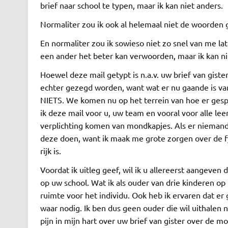
brief naar school te typen, maar ik kan niet anders.
Normaliter zou ik ook al helemaal niet de woorden 
En normaliter zou ik sowieso niet zo snel van me la
een ander het beter kan verwoorden, maar ik kan n
Hoewel deze mail getypt is n.a.v. uw brief van giste
echter gezegd worden, want wat er nu gaande is va
NIETS. We komen nu op het terrein van hoe er ge
ik deze mail voor u, uw team en vooral voor alle lee
verplichting komen van mondkapjes. Als er niemand v
deze doen, want ik maak me grote zorgen over de f
rijk is.
Voordat ik uitleg geef, wil ik u allereerst aangeven
op uw school. Wat ik als ouder van drie kinderen op 
ruimte voor het individu. Ook heb ik ervaren dat e
waar nodig. Ik ben dus geen ouder die wil uithalen na
pijn in mijn hart over uw brief van gister over de 