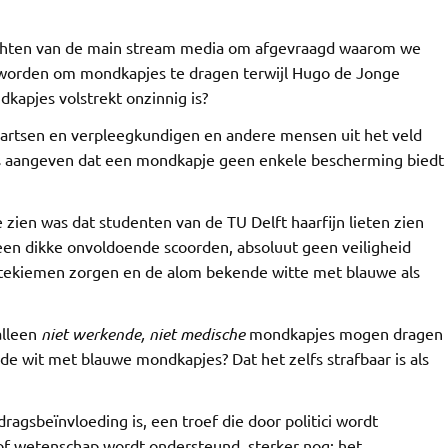
richten van de main stream media om afgevraagd waarom we
worden om mondkapjes te dragen terwijl Hugo de Jonge
apjes volstrekt onzinnig is?
artsen en verpleegkundigen en andere mensen uit het veld
s aangeven dat een mondkapje geen enkele bescherming biedt
zien was dat studenten van de TU Delft haarfijn lieten zien
een dikke onvoldoende scoorden, absoluut geen veiligheid
ktekiemen zorgen en de alom bekende witte met blauwe als
alleen
niet werkende, niet medische
mondkapjes mogen dragen
de wit met blauwe mondkapjes? Dat het zelfs strafbaar is als
agsbeïnvloeding is, een troef die door politici wordt
 of wetenschap wordt ondersteund, sterker nog: het