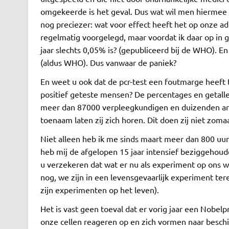
omgekeerde is het geval. Dus wat wil men hiermee 
nog preciezer: wat voor effect heeft het op onze a
regelmatig voorgelegd, maar voordat ik daar op in g
jaar slechts 0,05% is? (gepubliceerd bij de WHO). En
(aldus WHO). Dus vanwaar de paniek?
En weet u ook dat de pcr-test een foutmarge heeft 
positief geteste mensen? De percentages en getallen
meer dan 87000 verpleegkundigen en duizenden art
toenaam laten zij zich horen. Dit doen zij niet zoma
Niet alleen heb ik me sinds maart meer dan 800 uur 
heb mij de afgelopen 15 jaar intensief beziggehou
u verzekeren dat wat er nu als experiment op ons w
nog, we zijn in een levensgevaarlijk experiment 
zijn experimenten op het leven).
Het is vast geen toeval dat er vorig jaar een Nobel
onze cellen reageren op en zich vormen naar beschi