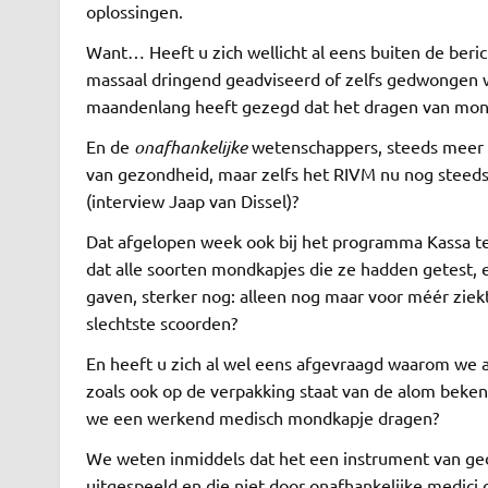
oplossingen.
Want… Heeft u zich wellicht al eens buiten de be
massaal dringend geadviseerd of zelfs gedwongen 
maandenlang heeft gezegd dat het dragen van mondk
En de
onafhankelijke
wetenschappers, steeds meer 
van gezondheid, maar zelfs het RIVM nu nog steed
(interview Jaap van Dissel)?
Dat afgelopen week ook bij het programma Kassa te 
dat alle soorten mondkapjes die ze hadden getest, 
gaven, sterker nog: alleen nog maar voor méér zie
slechtste scoorden?
En heeft u zich al wel eens afgevraagd waarom we 
zoals ook op de verpakking staat van de alom beken
we een werkend medisch mondkapje dragen?
We weten inmiddels dat het een instrument van gedr
uitgespeeld en die niet door onafhankelijke medici