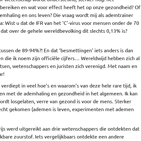
bereiken en wat voor effect heeft het op onze gezondheid? Of
demhaling en ons leven? Die vraag wordt mij als ademtrainer
a: Wist u dat de IFR van het ‘C’-virus voor mensen onder de 70
 dat over de gehele wereldbevolking dit slechts 0,13% is?
tussen de 89-94%?! En dat ‘besmettingen’ iets anders is dan
 die ik noem zijn officiële cijfers… Wereldwijd hebben zich al
sen, wetenschappers en juristen zich verenigd. Met naam en
ar!
verdiept in veel hoe’s en waarom’s van deze hele rare tijd, ik
den met de ademhaling en gezondheid in het algemeen. Ik kan
ordt losgelaten, verre van gezond is voor de mens. Sterker
terecht gekomen (ademen is leven, experimenten met ademen
prijs werd uitgereikt aan drie wetenschappers die ontdekten dat
kbare zuurstof. Iets vergelijkbaars ontdekte een andere