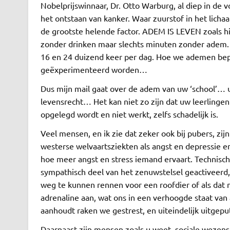
Nobelprijswinnaar, Dr. Otto Warburg, al diep in de v
het ontstaan van kanker. Waar zuurstof in het lichaam
de grootste helende factor. ADEM IS LEVEN zoals 
zonder drinken maar slechts minuten zonder adem. 
16 en 24 duizend keer per dag. Hoe we ademen bepaa
geëxperimenteerd worden…
Dus mijn mail gaat over de adem van uw ‘school’… 
levensrecht… Het kan niet zo zijn dat uw leerlingen
opgelegd wordt en niet werkt, zelfs schadelijk is.
Veel mensen, en ik zie dat zeker ook bij pubers, zij
westerse welvaartsziekten als angst en depressie 
hoe meer angst en stress iemand ervaart. Technisc
sympathisch deel van het zenuwstelsel geactiveerd,
weg te kunnen rennen voor een roofdier of als dat
adrenaline aan, wat ons in een verhoogde staat van a
aanhoudt raken we gestrest, en uiteindelijk uitgep
Daarnaast zijn mensen zoals u weet, sociale wezen