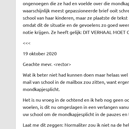
ongenoegen die ze had en voelde over die mondkap
waarschijnlijk meest gepassioneerde brief ooit schr
school van haar kinderen, maar ze plaatste de tekst 
omdat dit de situatie en de gevoelens zo goed weer 
notie krijgen. Ze heeft gelijk: DIT VERHAAL M
<<<
19 oktober 2020
Geachte mevr. <rector>
Wat ik beter niet had kunnen doen maar helaas wel 
mail van school in de mailbox zou zitten, want ergen
mondkapjesplicht.
Het is nu vroeg in de ochtend en ik heb nog geen o
woelen, is dit nu omgeslagen in een verlangen vanui
uw school om de mondkapjesplicht in de pauzes en ti
Laat me dit zeggen: Normaliter zou ik niet na de h