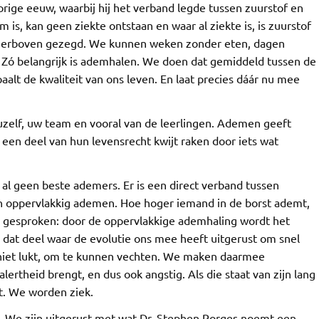
orige eeuw, waarbij hij het verband legde tussen zuurstof en
 is, kan geen ziekte ontstaan en waar al ziekte is, is zuurstof
hierboven gezegd. We kunnen weken zonder eten, dagen
Zó belangrijk is ademhalen. We doen dat gemiddeld tussen de
lt de kwaliteit van ons leven. En laat precies dáár nu mee
uzelf, uw team en vooral van de leerlingen. Ademen geeft
 een deel van hun levensrecht kwijt raken door iets wat
n al geen beste ademers. Er is een direct verband tussen
en oppervlakkig ademen. Hoe hoger iemand in de borst ademt,
h gesproken: door de oppervlakkige ademhaling wordt het
 dat deel waar de evolutie ons mee heeft uitgerust om snel
 niet lukt, om te kunnen vechten. We maken daarmee
lertheid brengt, en dus ook angstig. Als die staat van zijn lang
ut. We worden ziek.
s. We zijn uitgerust met wat Dr. Stephen Porges noemt een