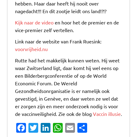
hebben. Maar daar heeft hij nooit over
nagedacht!!! En dit zootje leidt ons land!?!?
Kijk naar de video
en hoor het de premier en de
vice-premier zelf vertellen.
Link naar de website van Frank Ruesink:
voorvrijheid.nu
Rutte had het makkelijk kunnen weten. Hij weet
waar Zwitserland ligt, daar komt hij wel eens op
een Bilderbergconferentie of op de World
Economic Forum. De Wereld
Gezondheidsonrganisatie is er namelijk ook
gevestigd, in Genève, en daar weten ze wel dat
er zorgen zijn en meer onderzoek nodig is voor
de vaccinveiligheid. Zie ook de blog
Vaccin illusie
.
Fa
T
Li
W
E
D