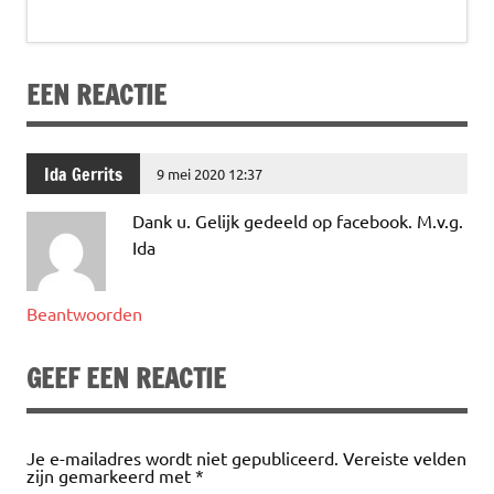
c
w
n
h
m
el
e
it
k
at
ai
e
b
te
e
s
l
n
EEN REACTIE
o
r
dI
A
o
n
p
k
p
Ida Gerrits
9 mei 2020 12:37
Dank u. Gelijk gedeeld op facebook. M.v.g.
Ida
Beantwoorden
GEEF EEN REACTIE
Je e-mailadres wordt niet gepubliceerd.
Vereiste velden
zijn gemarkeerd met
*