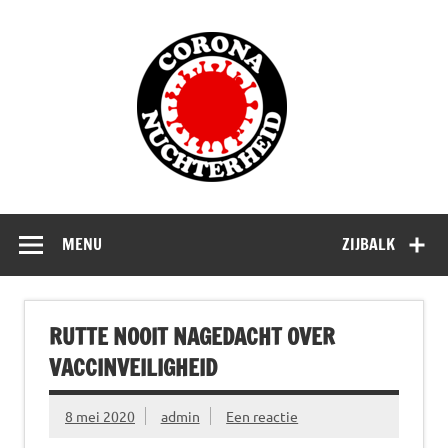
Doorgaan
naar
Corona
inhoud
Nuchterhe
Waarom die bangmakerij?
MENU
ZIJBALK
RUTTE NOOIT NAGEDACHT OVER
VACCINVEILIGHEID
8 mei 2020
admin
Een reactie