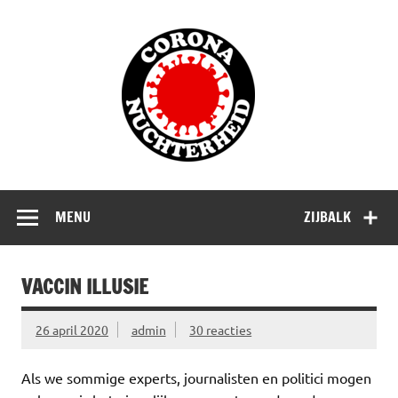
Doorgaan
naar
Corona
inhoud
Nuchterhe
Waarom die bangmakerij?
MENU
ZIJBALK
VACCIN ILLUSIE
26 april 2020
admin
30 reacties
Als we sommige experts, journalisten en politici mogen