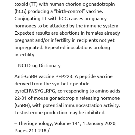
toxoid (TT) with human chorionic gonadotropin
(hCG) producing a “birth-control” vaccine.
Conjugating TT with hCG causes pregnancy
hormones to be attacked by the immune system.
Expected results are abortions in females already
pregnant and/or infertility in recipients not yet
impregnated. Repeated inoculations prolong
infertility.
– NCI Drug Dictionary
Anti-GnRH vaccine PEP223: A peptide vaccine
derived from the synthetic peptide
pyroEHWSYGLRPG, corresponding to amino acids
22-31 of mouse gonadotropin releasing hormone
(GnRH), with potential immunocastration activity.
Testosterone production may be inhibited.
– Theriogenology, Volume 141, 1 January 2020,
Pages 211-218 /