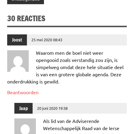
b
te
e
s
l
n
o
r
dI
A
30 REACTIES
o
n
p
k
p
Joost
25 mei 2020 08:43
Waarom men de boel niet weer
opengooid zoals verstandig zou zijn, is
simpelweg omdat deze hele situatie deel
is van een grotere globale agenda. Deze
onderdrukking is gewild.
Beantwoorden
Jaap
20 juni 2020 19:38
Als lid van de Adviserende
Wetenschappelijk Raad van de Ierse