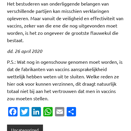
Het bestuderen van onderliggende belangen van
verschillende partijen kan misschien verklaringen
opleveren. Maar vanuit de veiligheid en effectiviteit van
vaccins, zeker van die ene die nog uitgevonden moet
worden, is het zo ongeveer de grootste flauwekul die
bestaat.
dd. 26 april 2020
P.S.: Wat nog in ogenschouw genomen moet worden, is
dat de fabrikanten van vaccins aansprakelijkheid
wettelijk hebben weten uit te sluiten. Welke reden ze
hier ook voor kunnen verzinnen, dit draagt natuurlijk
totaal niet bij aan het vertrouwen dat men in vaccins
zou moeten stellen.
Fa
T
Li
W
E
D
c
w
n
h
m
el
e
it
k
at
ai
e
Uncategorized