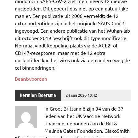
random: in SARS-CoV-2 ziet men ineens 12 nieuwe
nucleotiden. Dit gebeurt dus niet op een natuurlijke
manier. Een publicatie uit 2006 vermeldt: de 12
extra nucleotiden zijn in het originele SARS-CoV-1
ingevoegd. Een andere publicatie van het Wuhan-lab
uit october 2019 beschrijft ook dit type modificatie.
Normaal vindt koppeling plaats via de ACE2- of
CD147-receptoren, maar met de 12 extra
nucleotiden kan het virus ook via een andere weg de
cel binnendringen.”
Beantwoorden
Hermien Boersma
24 juni 2020 10:42
In Groot-Brittannië zijn 34 van de 37
leden van het UK Vaccine Network
financieel gebonden aan de Bill &
Melinda Gates Foundation. GlaxoSmith
Kline is de grote producent die bezig is om samen