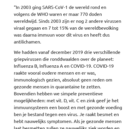
“In 2003 ging SARS-CoV-1 de wereld rond en
volgens de WHO waren er maar 770 doden
wereldwijd. Sinds 2003 zijn er nog 2 andere virussen
viraal gegaan en 7 tot 15% van de wereldbevolking
was daarna immuun voor dit virus en heeft dus
antilichamen.
We hadden vanaf december 2019 drie verschillende
griepvirussen die ronddwaalden over de planeet:
Influenza B, Influenza A en COVID-19. COVID-19
raakte vooral oudere mensen en er was,
immunologisch gezien, absoluut geen reden om
gezonde mensen in quarantaine te zetten.
Bovendien hebben we simpele preventieve
mogelijkheden: met vit. D, vit. C en zink geef je het
immuunsysteem een boost en met gezonde voeding
ben je bestand tegen een virus. Je raakt besmet en
hebt nauwelijks symptomen. Als je gezonde mensen
laat besmetten zullen ze nauwelijks ziek worden en