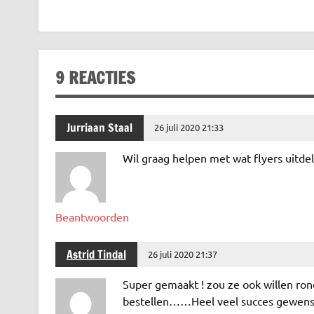
c
w
n
h
m
el
e
it
k
at
ai
e
b
te
e
s
l
n
o
r
dI
A
9 REACTIES
o
n
p
k
p
Jurriaan Staal
26 juli 2020 21:33
Wil graag helpen met wat flyers uitde
Beantwoorden
Astrid Tindal
26 juli 2020 21:37
Super gemaakt ! zou ze ook willen ron
bestellen……Heel veel succes gewenst