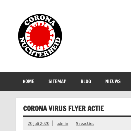
Doorgaan
naar
inhoud
Corona Nuch
Waarom die bangmakerij?
HOME
SITEMAP
BLOG
NIEUWS
CORONA VIRUS FLYER ACTIE
20 juli 2020
admin
9 reacties