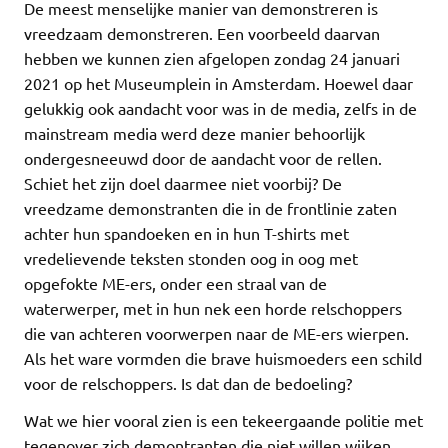
De meest menselijke manier van demonstreren is
vreedzaam demonstreren. Een voorbeeld daarvan
hebben we kunnen zien afgelopen zondag 24 januari
2021 op het Museumplein in Amsterdam. Hoewel daar
gelukkig ook aandacht voor was in de media, zelfs in de
mainstream media werd deze manier behoorlijk
ondergesneeuwd door de aandacht voor de rellen.
Schiet het zijn doel daarmee niet voorbij? De
vreedzame demonstranten die in de frontlinie zaten
achter hun spandoeken en in hun T-shirts met
vredelievende teksten stonden oog in oog met
opgefokte ME-ers, onder een straal van de
waterwerper, met in hun nek een horde relschoppers
die van achteren voorwerpen naar de ME-ers wierpen.
Als het ware vormden die brave huismoeders een schild
voor de relschoppers. Is dat dan de bedoeling?
Wat we hier vooral zien is een tekeergaande politie met
tegenover zich demontranten die niet willen wijken.