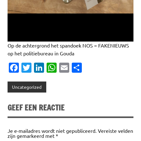
Op de achtergrond het spandoek NOS = FAKENIEUWS
op het politiebureau in Gouda
Fa
T
Li
W
E
D
c
w
n
h
m
el
e
it
k
at
ai
e
Uncategorized
b
te
e
s
l
n
o
r
dI
A
GEEF EEN REACTIE
o
n
p
k
p
Je e-mailadres wordt niet gepubliceerd.
Vereiste velden
zijn gemarkeerd met
*