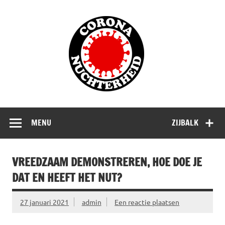
Doorgaan
naar
Corona
inhoud
Nuchterhe
Waarom die bangmakerij?
MENU
ZIJBALK
VREEDZAAM DEMONSTREREN, HOE DOE JE
DAT EN HEEFT HET NUT?
27 januari 2021
admin
Een reactie plaatsen