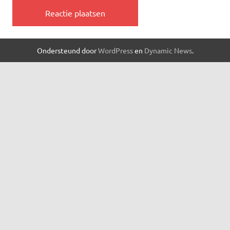
Ondersteund door
WordPress
en
Dynamic News
.