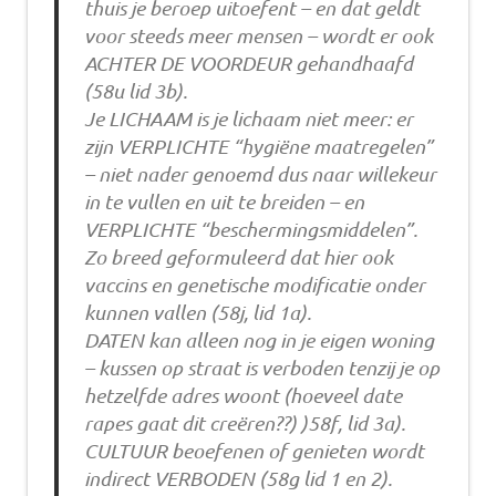
thuis je beroep uitoefent – en dat geldt
voor steeds meer mensen – wordt er ook
ACHTER DE VOORDEUR gehandhaafd
(58u lid 3b).
Je LICHAAM is je lichaam niet meer: er
zijn VERPLICHTE “hygiëne maatregelen”
– niet nader genoemd dus naar willekeur
in te vullen en uit te breiden – en
VERPLICHTE “beschermingsmiddelen”.
Zo breed geformuleerd dat hier ook
vaccins en genetische modificatie onder
kunnen vallen (58j, lid 1a).
DATEN kan alleen nog in je eigen woning
– kussen op straat is verboden tenzij je op
hetzelfde adres woont (hoeveel date
rapes gaat dit creëren??) )58f, lid 3a).
CULTUUR beoefenen of genieten wordt
indirect VERBODEN (58g lid 1 en 2).