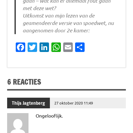
gaan – wat kan er allemaal fout gaan
met deze wet?
Uitkomst van mijn lezen van de
geamendeerde versie van spoedwet, nu
aangenomen door 2e kamer:
Fa
T
Li
W
E
D
c
w
n
h
m
el
e
it
k
at
ai
e
b
te
e
s
l
n
6 REACTIES
o
r
dI
A
o
n
p
k
p
Thijs Jagtenberg
27 oktober 2020 11:49
Ongelooflijk.