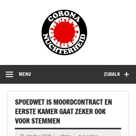
Doorgaan
naar
Corona
inhoud
Nuchterhe
Waarom die bangmakerij?
MENU
ZIJBALK
SPOEDWET IS MOORDCONTRACT EN
EERSTE KAMER GAAT ZEKER OOK
VOOR STEMMEN
25 oktober 2020
admin
6 reacties