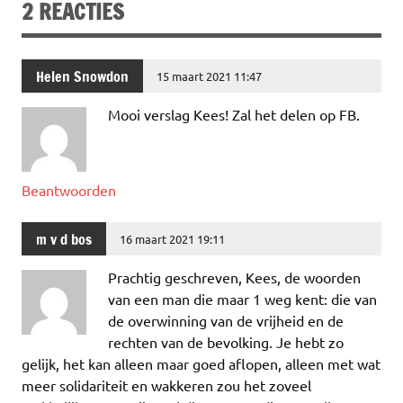
2 REACTIES
o
r
dI
A
o
n
p
k
p
Helen Snowdon
15 maart 2021 11:47
Mooi verslag Kees! Zal het delen op FB.
Beantwoorden
m v d bos
16 maart 2021 19:11
Prachtig geschreven, Kees, de woorden
van een man die maar 1 weg kent: die van
de overwinning van de vrijheid en de
rechten van de bevolking. Je hebt zo
gelijk, het kan alleen maar goed aflopen, alleen met wat
meer solidariteit en wakkeren zou het zoveel