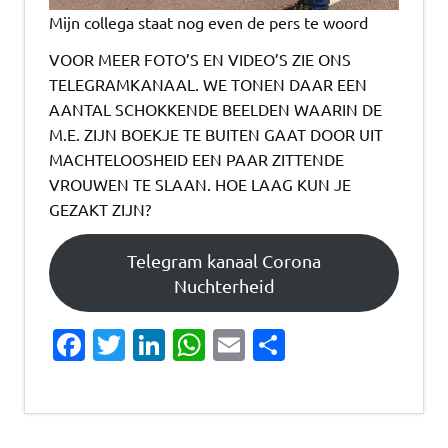
Mijn collega staat nog even de pers te woord
VOOR MEER FOTO’S EN VIDEO’S ZIE ONS
TELEGRAMKANAAL. WE TONEN DAAR EEN
AANTAL SCHOKKENDE BEELDEN WAARIN DE
M.E. ZIJN BOEKJE TE BUITEN GAAT DOOR UIT
MACHTELOOSHEID EEN PAAR ZITTENDE
VROUWEN TE SLAAN. HOE LAAG KUN JE
GEZAKT ZIJN?
Telegram kanaal Corona
Nuchterheid
Fa
T
Li
W
E
D
c
w
n
h
m
el
e
it
k
at
ai
e
b
te
e
s
l
n