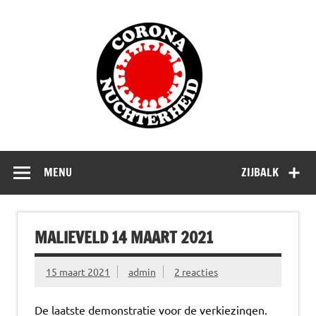
Doorgaan
naar
Corona
inhoud
Nuchterhe
Waarom die bangmakerij?
MENU
ZIJBALK
MALIEVELD 14 MAART 2021
15 maart 2021
admin
2 reacties
De laatste demonstratie voor de verkiezingen.