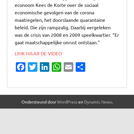
econoom Kees de Korte over de sociaal
economische gevolgen van de corona
maatregelen, het doorslaande quarantaine
beleid. Die zijn rampzalig. Daarbij vergeleken
was de crisis van 2008 en 2009 speelkwartier. “Er
gaat maatschappelijke onrust ontstaan.”
LINK NAAR DE VIDEO
Fa
T
Li
W
E
D
c
w
n
h
m
el
e
it
k
at
ai
e
b
te
e
s
l
n
Ondersteund door
WordPress
en
Dynamic News
.
o
r
dI
A
o
n
p
k
p