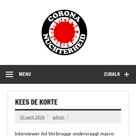
Doorgaan
naar
Corona
inhoud
Nuchterhe
Waarom die bangmakerij?
MENU
ZIJBALK
KEES DE KORTE
20 april 2020
admin
Interviewer Ad Verbrugge ondervraagt macro-