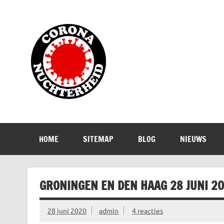
Doorgaan
naar
inhoud
Corona Nuch
Waarom die bangmakerij?
HOME
SITEMAP
BLOG
NIEUWS
GRONINGEN EN DEN HAAG 28 JUNI 2
28 juni 2020
admin
4 reacties