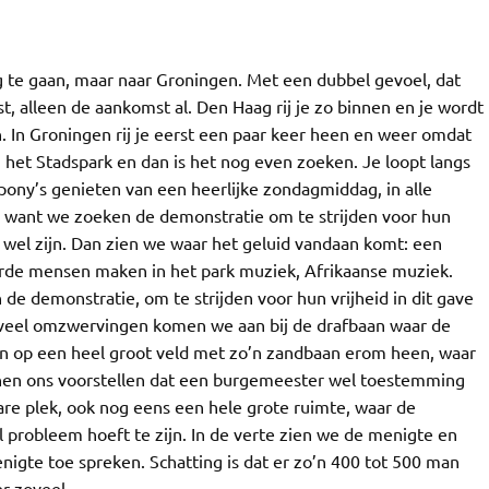
 te gaan, maar naar Groningen. Met een dubbel gevoel, dat
, alleen de aankomst al. Den Haag rij je zo binnen en je wordt
 In Groningen rij je eerst een paar keer heen en weer omdat
ij het Stadspark en dan is het nog even zoeken. Je loopt langs
ony’s genieten van een heerlijke zondagmiddag, in alle
or want we zoeken de demonstratie om te strijden voor hun
et wel zijn. Dan zien we waar het geluid vandaan komt: een
urde mensen maken in het park muziek, Afrikaanse muziek.
e demonstratie, om te strijden voor hun vrijheid in dit gave
 na veel omzwervingen komen we aan bij de drafbaan waar de
 op een heel groot veld met zo’n zandbaan erom heen, waar
unnen ons voorstellen dat een burgemeester wel toestemming
are plek, ook nog eens een hele grote ruimte, waar de
 probleem hoeft te zijn. In de verte zien we de menigte en
igte toe spreken. Schatting is dat er zo’n 400 tot 500 man
r zoveel.