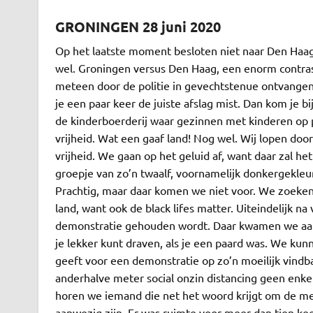
GRONINGEN 28 juni 2020
Op het laatste moment besloten niet naar Den Haag
wel. Groningen versus Den Haag, een enorm contrast
meteen door de politie in gevechtstenue ontvangen.
je een paar keer de juiste afslag mist. Dan kom je b
de kinderboerderij waar gezinnen met kinderen op p
vrijheid. Wat een gaaf land! Nog wel. Wij lopen do
vrijheid. We gaan op het geluid af, want daar zal h
groepje van zo’n twaalf, voornamelijk donkergekle
Prachtig, maar daar komen we niet voor. We zoeken d
land, want ook de black lifes matter. Uiteindelijk
demonstratie gehouden wordt. Daar kwamen we aan
je lekker kunt draven, als je een paard was. We k
geeft voor een demonstratie op zo’n moeilijk vindb
anderhalve meter social onzin distancing geen enkel
horen we iemand die net het woord krijgt om de men
aanwezig zijn. Er was ruimte voor meer dan tien kee