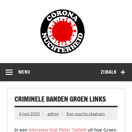
Doorgaan
naar
Corona
inhoud
Nuchterhe
Waarom die bangmakerij?
MENU
ZIJBALK
CRIMINELE BANDEN GROEN LINKS
6 juni 2020
admin
Een reactie plaatsen
In een
interview legt Peter Siebelt
uit hoe Groen