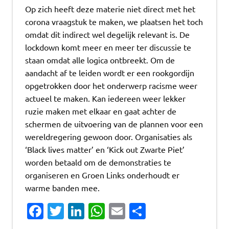
Op zich heeft deze materie niet direct met het
corona vraagstuk te maken, we plaatsen het toch
omdat dit indirect wel degelijk relevant is. De
lockdown komt meer en meer ter discussie te
staan omdat alle logica ontbreekt. Om de
aandacht af te leiden wordt er een rookgordijn
opgetrokken door het onderwerp racisme weer
actueel te maken. Kan iedereen weer lekker
ruzie maken met elkaar en gaat achter de
schermen de uitvoering van de plannen voor een
wereldregering gewoon door. Organisaties als
‘Black lives matter’ en ‘Kick out Zwarte Piet’
worden betaald om de demonstraties te
organiseren en Groen Links onderhoudt er
warme banden mee.
Fa
T
Li
W
E
D
c
w
n
h
m
el