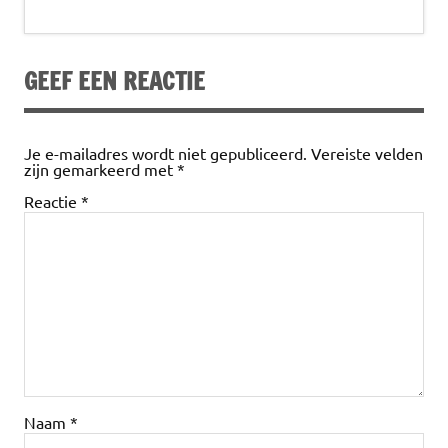
e
it
k
at
ai
e
b
te
e
s
l
n
GEEF EEN REACTIE
o
r
dI
A
o
n
p
k
p
Je e-mailadres wordt niet gepubliceerd.
Vereiste velden
zijn gemarkeerd met
*
Reactie
*
Naam
*