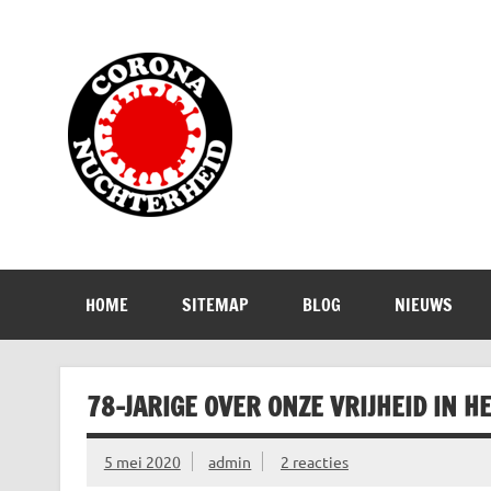
Doorgaan
naar
inhoud
Corona Nuch
Waarom die bangmakerij?
HOME
SITEMAP
BLOG
NIEUWS
78-JARIGE OVER ONZE VRIJHEID IN 
5 mei 2020
admin
2 reacties