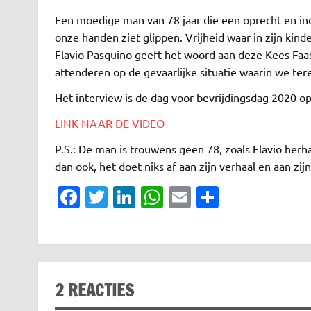
Een moedige man van 78 jaar die een oprecht en indr
onze handen ziet glippen. Vrijheid waar in zijn ki
Flavio Pasquino geeft het woord aan deze Kees Faass
attenderen op de gevaarlijke situatie waarin we ter
Het interview is de dag voor bevrijdingsdag 2020 
LINK NAAR DE VIDEO
P.S.: De man is trouwens geen 78, zoals Flavio herha
dan ook, het doet niks af aan zijn verhaal en aan zij
Fa
T
Li
W
E
D
c
w
n
h
m
el
e
it
k
at
ai
e
b
te
e
s
l
n
o
r
dI
A
2 REACTIES
o
n
p