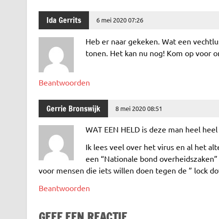
k
p
Ida Gerrits
6 mei 2020 07:26
Heb er naar gekeken. Wat een vechtlus
tonen. Het kan nu nog! Kom op voor on
Beantwoorden
Gerrie Bronswijk
8 mei 2020 08:51
WAT EEN HELD is deze man heel heel 
Ik lees veel over het virus en al het al
een “Nationale bond overheidszaken” d
voor mensen die iets willen doen tegen de ” lock d
Beantwoorden
GEEF EEN REACTIE