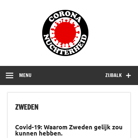
Doorgaan
naar
Corona
inhoud
Nuchterhe
Waarom die bangmakerij?
MENU
ZIJBALK
ZWEDEN
Covid-19: Waarom Zweden gelijk zou
kunnen hebben.