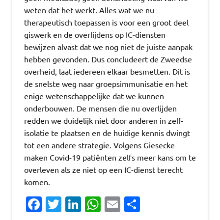
weten dat het werkt. Alles wat we nu
therapeutisch toepassen is voor een groot deel
giswerk en de overlijdens op IC-diensten
bewijzen alvast dat we nog niet de juiste aanpak
hebben gevonden. Dus concludeert de Zweedse
overheid, laat iedereen elkaar besmetten. Dit is
de snelste weg naar groepsimmunisatie en het
enige wetenschappelijke dat we kunnen
onderbouwen. De mensen die nu overlijden
redden we duidelijk niet door anderen in zelf-
isolatie te plaatsen en de huidige kennis dwingt
tot een andere strategie. Volgens Giesecke
maken Covid-19 patiënten zelfs meer kans om te
overleven als ze niet op een IC-dienst terecht
komen.
Fa
T
Li
W
E
D
c
w
n
h
m
el