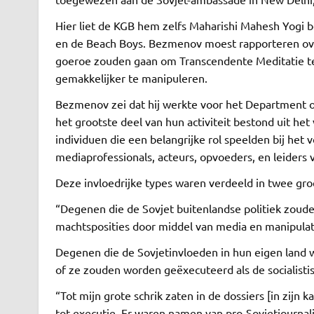
Hier liet de KGB hem zelfs Maharishi Mahesh Yogi b
en de Beach Boys. Bezmenov moest rapporteren over
goeroe zouden gaan om Transcendente Meditatie te 
gemakkelijker te manipuleren.
Bezmenov zei dat hij werkte voor het Department 
het grootste deel van hun activiteit bestond uit 
individuen die een belangrijke rol speelden bij het
mediaprofessionals, acteurs, opvoeders, en leiders v
Deze invloedrijke types waren verdeeld in twee gr
“Degenen die de Sovjet buitenlandse politiek zoud
machtsposities door middel van media en manipulatie
Degenen die de Sovjetinvloeden in hun eigen land 
of ze zouden worden geëxecuteerd als de socialistis
“Tot mijn grote schrik zaten in de dossiers [in zij
tot executie. Er waren namen van pro-Sovjetjournal