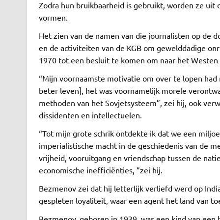
Zodra hun bruikbaarheid is gebruikt, worden ze uit 
vormen.
Het zien van de namen van die journalisten op de do
en de activiteiten van de KGB om gewelddadige onru
1970 tot een besluit te komen om naar het Westen 
“Mijn voornaamste motivatie om over te lopen had n
beter leven], het was voornamelijk morele verontwa
methoden van het Sovjetsysteem”, zei hij, ook verw
dissidenten en intellectuelen.
“Tot mijn grote schrik ontdekte ik dat we een milj
imperialistische macht in de geschiedenis van de m
vrijheid, vooruitgang en vriendschap tussen de naties,
economische inefficiënties, ”zei hij.
Bezmenov zei dat hij letterlijk verliefd werd op Ind
gespleten loyaliteit, waar een agent het land van to
Bezmenov, geboren in 1939, was een kind van een hog