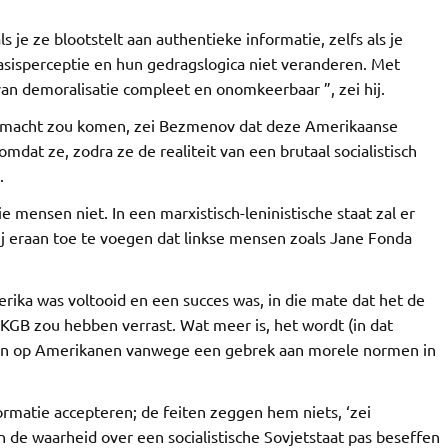
s je ze blootstelt aan authentieke informatie, zelfs als je
 basisperceptie en hun gedragslogica niet veranderen. Met
an demoralisatie compleet en onomkeerbaar ”, zei hij.
de macht zou komen, zei Bezmenov dat deze Amerikaanse
dat ze, zodra ze de realiteit van een brutaal socialistisch
.
e mensen niet. In een marxistisch-leninistische staat zal er
ij eraan toe te voegen dat linkse mensen zoals Jane Fonda
ika was voltooid en een succes was, in die mate dat het de
KGB zou hebben verrast. Wat meer is, het wordt (in dat
aan op Amerikanen vanwege een gebrek aan morele normen in
ormatie accepteren; de feiten zeggen hem niets, ‘zei
 de waarheid over een socialistische Sovjetstaat pas beseffen