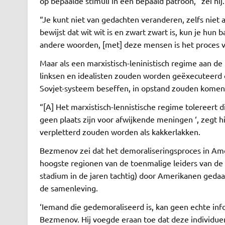
op bepaalde stimuli in een bepaald patroon, ”zei hij.
“Je kunt niet van gedachten veranderen, zelfs niet al
bewijst dat wit wit is en zwart zwart is, kun je hun
andere woorden, [met] deze mensen is het proces v
Maar als een marxistisch-leninistisch regime aan 
linksen en idealisten zouden worden geëxecuteerd om
Sovjet-systeem beseffen, in opstand zouden komen
“[A] Het marxistisch-lennistische regime tolereert di
geen plaats zijn voor afwijkende meningen ‘, zegt h
verpletterd zouden worden als kakkerlakken.
Bezmenov zei dat het demoraliseringsproces in Amer
hoogste regionen van de toenmalige leiders van de 
stadium in de jaren tachtig) door Amerikanen ged
de samenleving.
‘Iemand die gedemoraliseerd is, kan geen echte inf
Bezmenov. Hij voegde eraan toe dat deze individuen