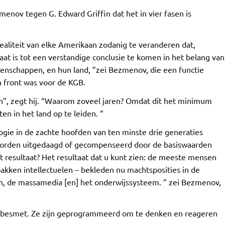
enov tegen G. Edward Griffin dat het in vier fasen is
realiteit van elke Amerikaan zodanig te veranderen dat,
at is tot een verstandige conclusie te komen in het belang van
eenschappen, en hun land, ”zei Bezmenov, die een functie
n front was voor de KGB.
ren”, zegt hij. “Waarom zoveel jaren? Omdat dit het minimum
en in het land op te leiden. “
ogie in de zachte hoofden van ten minste drie generaties
orden uitgedaagd of gecompenseerd door de basiswaarden
 resultaat? Het resultaat dat u kunt zien: de meeste mensen
bakken intellectuelen – bekleden nu machtsposities in de
en, de massamedia [en] het onderwijssysteem. ” zei Bezmenov,
zijn besmet. Ze zijn geprogrammeerd om te denken en reageren