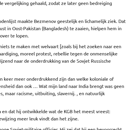
de vergelijking gehaald, zodat ze later geen bedreiging
denlijst maakte Bezmenov geestelijk en lichamelijk ziek. Dat
st in Oost-Pakistan (Bangladesh) te zaaien, hielpen hem in
over te lopen.
iets te maken met welvaart [zoals bij het zoeken naar een
ardiging, moreel protest, rebellie tegen de onmenselijke
ijzend naar de onderdrukking van de Sovjet Russische
oen keer meer onderdrukkend zijn dan welke koloniale of
ensheid dan ook … Wat mijn land naar India brengt was geen
 maar racisme, uitbuiting, slavernij. , en natuurlijk
ia en dat hij ontwikkelde wat de KGB het meest vreest:
ewijzing meer leuk vindt dan het zijne.
e Sovjet-militaire officier. Hij zei dat hij een bevoorrecht