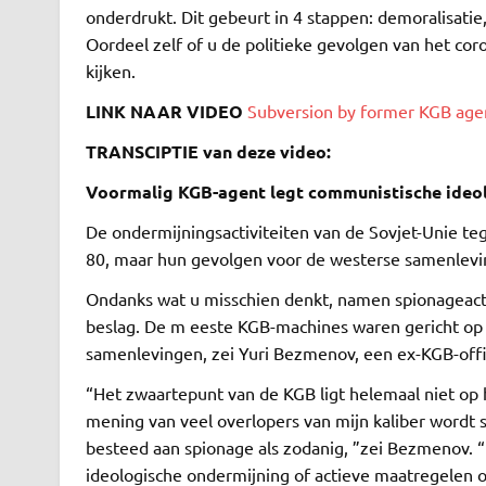
onderdrukt. Dit gebeurt in 4 stappen: demoralisatie, 
Oordeel zelf of u de politieke gevolgen van het coron
kijken.
LINK NAAR VIDEO
Subversion by former KGB age
TRANSCIPTIE van deze video:
Voormalig KGB-agent legt communistische ideol
De ondermijningsactiviteiten van de Sovjet-Unie te
80, maar hun gevolgen voor de westerse samenlevin
Ondanks wat u misschien denkt, namen spionageactiv
beslag. De m eeste KGB-machines waren gericht op 
samenlevingen, zei Yuri Bezmenov, een ex-KGB-offic
“Het zwaartepunt van de KGB ligt helemaal niet op 
mening van veel overlopers van mijn kaliber wordt 
besteed aan spionage als zodanig, ”zei Bezmenov. “
ideologische ondermijning of actieve maatregelen 