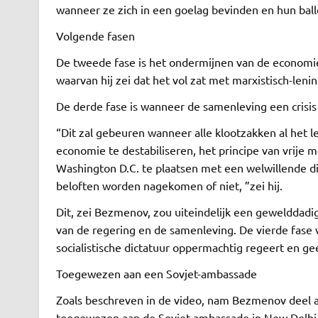
wanneer ze zich in een goelag bevinden en hun balle
Volgende fasen
De tweede fase is het ondermijnen van de economie
waarvan hij zei dat het vol zat met marxistisch-lenin
De derde fase is wanneer de samenleving een crisi
“Dit zal gebeuren wanneer alle klootzakken al het 
economie te destabiliseren, het principe van vrije 
Washington D.C. te plaatsen met een welwillende dic
beloften worden nagekomen of niet, ”zei hij.
Dit, zei Bezmenov, zou uiteindelijk een gewelddadi
van de regering en de samenleving. De vierde fase 
socialistische dictatuur oppermachtig regeert en g
Toegewezen aan een Sovjet-ambassade
Zoals beschreven in de video, nam Bezmenov deel aa
toegewezen aan de Sovjet-ambassade in New Delhi, 