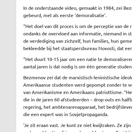
In de onderstaande video, gemaakt in 1984, zei Bezm
gebeurd, met als eerste ‘demoralisatie’.
“Het doel van dit proces is om de perceptie van de 
ondanks de overvloed aan informatie, niemand in sta
de verdediging van zichzelf, hun families, hun gem
bekleedde bij het staatspersbureau Novosti, dat ee
“Het duurt 10-15 jaar om een ​​natie te demoralise
aantal jaren is dat nodig is om één generatie student
Bezmenov zei dat de marxistisch-leninistische ideol
Amerikaanse studenten werd gepompt zonder te w
van Amerikanisme en Amerikaans patriottisme. “Het
die in de jaren 60 afstudeerden – drop-outs en half
regering, het ambtenarenapparaat, het bedrijfslev
die een expert was in Sovjetpropaganda.
‘Je zit eraan vast. Je kunt ze niet kwijtraken. Ze 