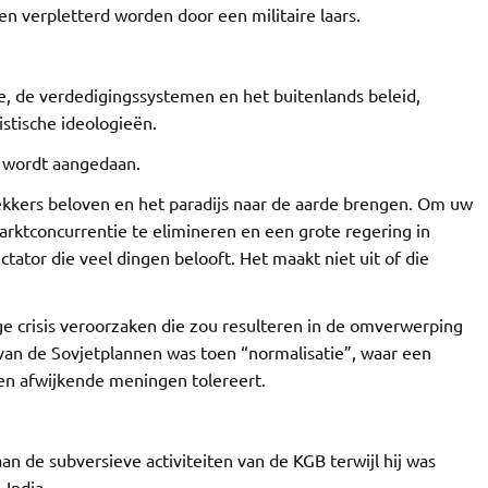
n verpletterd worden door een militaire laars.
, de verdedigingssystemen en het buitenlands beleid,
istische ideologieën.
s wordt aangedaan.
lekkers beloven en het paradijs naar de aarde brengen. Om uw
marktconcurrentie te elimineren en een grote regering in
tator die veel dingen belooft. Het maakt niet uit of die
ge crisis veroorzaken die zou resulteren in de omverwerping
van de Sovjetplannen was toen “normalisatie”, waar een
een afwijkende meningen tolereert.
n de subversieve activiteiten van de KGB terwijl hij was
India.