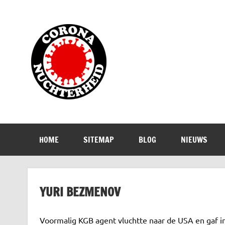
Doorgaan
naar
inhoud
Corona Nuch
Waarom die bangmakerij?
HOME
SITEMAP
BLOG
NIEUWS
YURI BEZMENOV
Voormalig KGB agent vluchtte naar de USA en gaf i