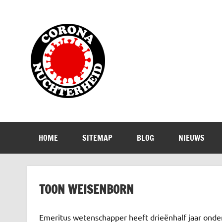
Doorgaan
naar
inhoud
Corona Nuch
Waarom die bangmakerij?
HOME
SITEMAP
BLOG
NIEUWS
TOON WEISENBORN
Emeritus wetenschapper heeft drieënhalf jaar onde