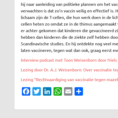
hij naar aanleiding van politieke plannen om het vac
verwachten is dat zo’n vaccin veilig en effectief is.
lichaam zijn de T-cellen, die hun werk doen in de l
cellen heten zo omdat ze in de thimus aangemaak
er achter gekomen dat kinderen die gevaccineerd zij
hebben dan kinderen die de ziekte zelf hebben door
Scandinavische studies. En hij ontdekte nog veel m
laten vaccineren, tegen wat dan ook, graag eerst ev
Interview podcast met Toon Weisenborn door Niels
Lezing door Dr. A.J. Weisenborn: Over vaccinatie te
Lezing “Rechtvaardiging van vaccinatie tegen mazel
Fa
T
Li
W
E
D
c
w
n
h
m
el
e
it
k
at
ai
e
b
te
e
s
l
n