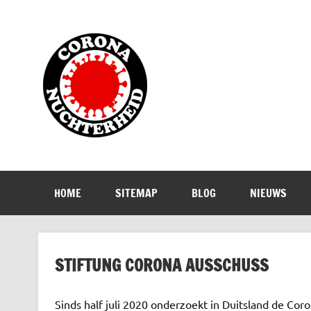
Doorgaan
naar
inhoud
Corona Nuch
Waarom die bangmakerij?
HOME
SITEMAP
BLOG
NIEUWS
STIFTUNG CORONA AUSSCHUSS
Sinds half juli 2020 onderzoekt in Duitsland de Cor