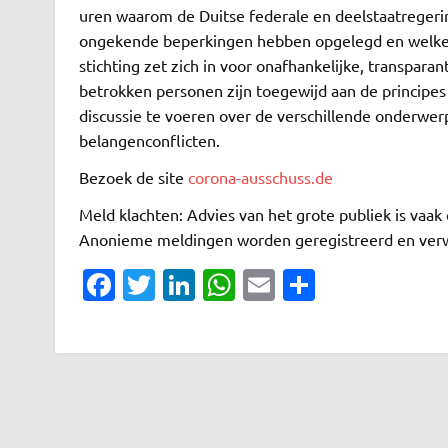
uren waarom de Duitse federale en deelstaatregeri
ongekende beperkingen hebben opgelegd en welke
stichting zet zich in voor onafhankelijke, transpara
betrokken personen zijn toegewijd aan de principes
discussie te voeren over de verschillende onderwe
belangenconflicten.
Bezoek de site
corona-ausschuss.de
Meld klachten: Advies van het grote publiek is vaak 
Anonieme meldingen worden geregistreerd en verw
Fa
T
Li
W
E
D
c
w
n
h
m
el
e
it
k
at
ai
e
b
te
e
s
l
n
o
r
dI
A
o
n
p