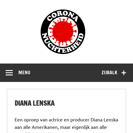
Doorgaan
naar
Corona
inhoud
Nuchterhe
Waarom die bangmakerij?
MENU
ZIJBALK
DIANA LENSKA
Een oproep van actrice en producer Diana Lenska
aan alle Amerikanen, maar eigenlijk aan alle