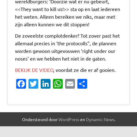
wereldburgers: ‘Doorzie wat er nu gebeurt,
<<They want to kill us!>> sta op en laat iedereen
het weten. Alleen bereiken we niks, maar met
zijn alleen kunnen we dit stoppen!
De zoveelste complotdenker? Tot zover past het
allemaal precies in ‘the protocolls”, de plannen
worden gewoon uitgevouwen ‘right under our
noses’ en we hebben het niet in de gaten.
BEKIJK DE VIDEO
, voordat ze die er af gooien.
Fa
T
Li
W
E
D
c
w
n
h
m
el
e
it
k
at
ai
e
b
te
e
s
l
n
Ondersteund door
WordPress
en
Dynamic News
.
o
r
dI
A
o
n
p